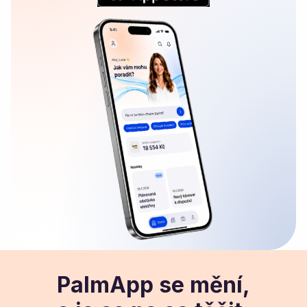
PalmApp se mění,